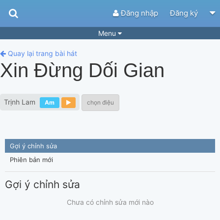
Đăng nhập
Đăng ký
Menu
Bài hát
Guitar Tabs
Quay lại trang bài hát
Xin Đừng Dối Gian
Playlist
Hợp âm
Điệu bài hát
Thể loại
Trịnh Lam
Am
chọn điệu
Tìm theo hợp âm
Tải ứng dụng
Yêu cầu hợp âm
Thành Viên
Gợi ý chỉnh sửa
Khóa học
Quản lý
73
Phiên bản mới
Tắt quảng cáo
Gợi ý chỉnh sửa
Chưa có chỉnh sửa mới nào