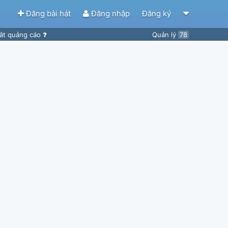
Đăng bài hát
Đăng nhập
Đăng ký
ắt quảng cáo
Quản lý
78