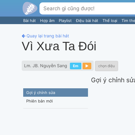
Bài hát
Hợp âm
Playlist
Điệu bài hát
Thể loại
Tìm th
Quay lại trang bài hát
Vì Xưa Ta Đói
Lm. JB. Nguyễn Sang
Em
chọn điệu
Gợi ý chỉnh sử
Gợi ý chỉnh sửa
Phiên bản mới