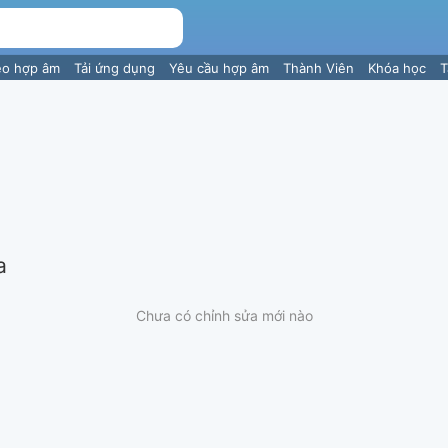
eo hợp âm
Tải ứng dụng
Yêu cầu hợp âm
Thành Viên
Khóa học
T
a
Chưa có chỉnh sửa mới nào