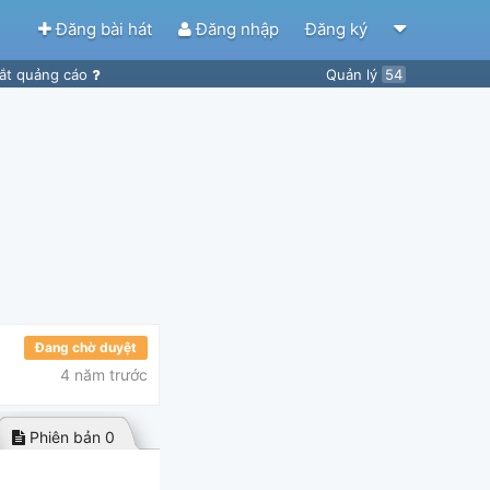
Đăng bài hát
Đăng nhập
Đăng ký
ắt quảng cáo
Quản lý
54
Đang chờ duyệt
4 năm trước
Phiên bản 0