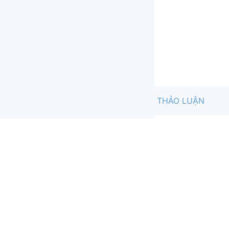
THẢO LUẬN