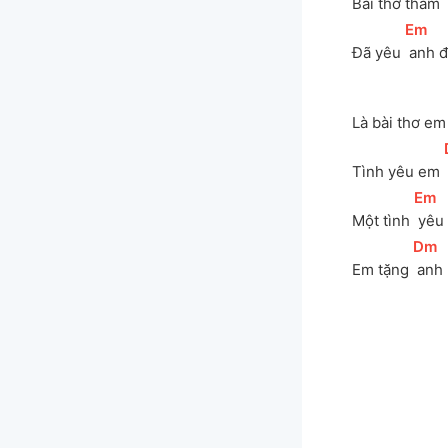
Bài thơ thầm 
Phiên 
[
Em
]
Đã yêu 
 anh 
Là bài thơ em
Tình yêu em 
[
Em
]
Một tình 
 yêu
[
Dm
]
Em tặng 
 anh