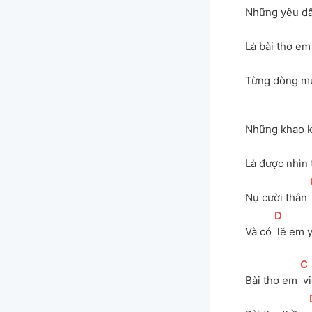
Những yêu dấ
Là bài thơ em
Từng dòng m
Phiên 
Những khao k
Là được nhìn 
Nụ cười thân 
Phiên b
[
D
]
Và có 
 lẽ em 
[
C
Bài thơ em 
 v