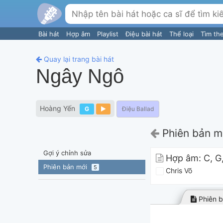
Bài hát
Hợp âm
Playlist
Điệu bài hát
Thể loại
Tìm th
Quay lại trang bài hát
Ngây Ngô
Hoàng Yến
G
Điệu Ballad
Phiên bản m
Gợi ý chỉnh sửa
Hợp âm: C, G,
Phiên bản mới
5
Chris Võ
Phiên b