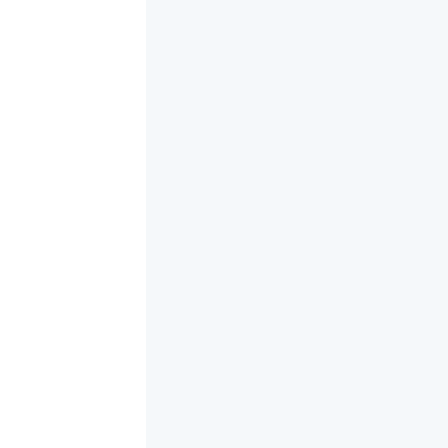
Phiên bản 0
Phiên bản 0