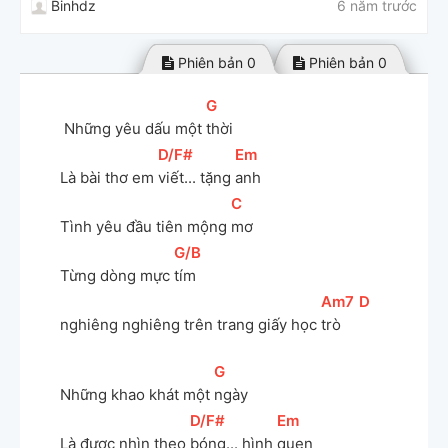
Binhdz
6 năm trước
Phiên bản 0
Phiên bản 0
[
G
]
 Những yêu dấu một 
thời
[
D/F#
]
[
Em
]
Là bài thơ em 
viết... tặng 
anh
[
C
]
Tình yêu đầu tiên mộng 
mơ
Phiên bản 0
Phiên bản 0
[
G/B
]
Từng dòng mực 
tím 
[
Am7
]
[
D
]
nghiêng nghiêng trên trang giấy học 
trò 
[
G
]
Những khao khát một 
ngày
Phiên bản 0
Phiên bản 0
[
D/F#
]
[
Em
]
Là được nhìn theo 
bóng... hình 
quen 