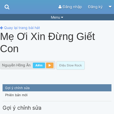
Đăng nhập
Đăng ký
Menu
Bài hát
Guitar Tabs
Quay lại trang bài hát
Mẹ Ơi Xin Đừng Giết
Playlist
Hợp âm
Con
Điệu bài hát
Thể loại
Tìm theo hợp âm
Tải ứng dụng
Nguyễn Hồng Ân
A#m
Điệu Slow Rock
Yêu cầu hợp âm
Thành Viên
Khóa học
Quản lý
65
Tắt quảng cáo
Gợi ý chỉnh sửa
Phiên bản mới
Gợi ý chỉnh sửa