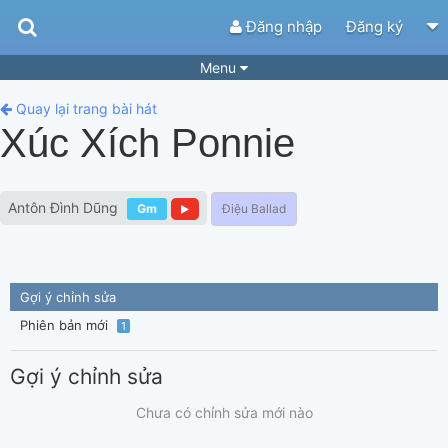
Đăng nhập
Đăng ký
Menu
Bài hát
Guitar Tabs
Quay lại trang bài hát
Xúc Xích Ponnie
Playlist
Hợp âm
Điệu bài hát
Thể loại
Antôn Đình Dũng
Gm
Điệu Ballad
Tìm theo hợp âm
Tải ứng dụng
Yêu cầu hợp âm
Thành Viên
Gợi ý chỉnh sửa
Khóa học
Quản lý
43
Phiên bản mới
1
Tắt quảng cáo
Gợi ý chỉnh sửa
Chưa có chỉnh sửa mới nào