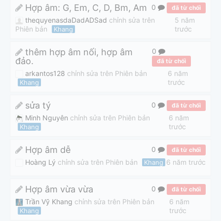
Hợp âm: G, Em, C, D, Bm, Am
0
đã từ chối
thequyenasdaDadADSad
chỉnh sửa trên
5 năm
trước
Phiên bản
Khang
thêm hợp âm nối, hợp âm
0
đảo.
đã từ chối
arkantos128
chỉnh sửa trên Phiên bản
6 năm
trước
Khang
sửa tý
0
đã từ chối
Minh Nguyên
chỉnh sửa trên Phiên bản
6 năm
trước
Khang
Hợp âm dễ
0
đã từ chối
Hoàng Lý
chỉnh sửa trên Phiên bản
6 năm trước
Khang
Hợp âm vừa vừa
0
đã từ chối
Trần Vỹ Khang
chỉnh sửa trên Phiên bản
6 năm
trước
Khang