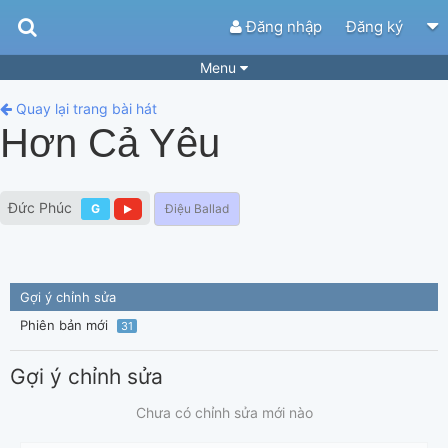
Đăng nhập
Đăng ký
Menu
Bài hát
Guitar Tabs
Quay lại trang bài hát
Hơn Cả Yêu
Playlist
Hợp âm
Điệu bài hát
Thể loại
Đức Phúc
G
Điệu Ballad
Tìm theo hợp âm
Tải ứng dụng
Yêu cầu hợp âm
Thành Viên
Gợi ý chỉnh sửa
Khóa học
Quản lý
89
Phiên bản mới
31
Tắt quảng cáo
Gợi ý chỉnh sửa
Chưa có chỉnh sửa mới nào