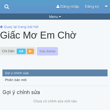
Đăng nhập
Đăng ký
Menu
Bài hát
Guitar Tabs
Quay lại trang bài hát
Giấc Mơ Em Chờ
Playlist
Hợp âm
Điệu bài hát
Thể loại
Chi Dân
C#
Điệu Ballad
Tìm theo hợp âm
Tải ứng dụng
Yêu cầu hợp âm
Thành Viên
Gợi ý chỉnh sửa
Khóa học
Quản lý
65
Phiên bản mới
Tắt quảng cáo
Gợi ý chỉnh sửa
Chưa có chỉnh sửa mới nào