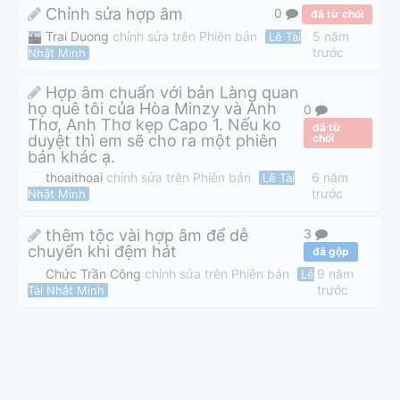
Chỉnh sửa hợp âm
0
đã từ chối
Trai Duong
chỉnh sửa trên Phiên bản
5 năm
Lê Tài
trước
Nhật Minh
Hợp âm chuẩn với bản Làng quan
họ quê tôi của Hòa Minzy và Anh
0
Thơ, Anh Thơ kẹp Capo 1. Nếu ko
đã từ
duyệt thì em sẽ cho ra một phiên
chối
bản khác ạ.
thoaithoai
chỉnh sửa trên Phiên bản
6 năm
Lê Tài
trước
Nhật Minh
thêm tộc vài hợp âm để dễ
3
chuyển khi đệm hát
đã gộp
Chức Trần Công
chỉnh sửa trên Phiên bản
9 năm
Lê
trước
Tài Nhật Minh