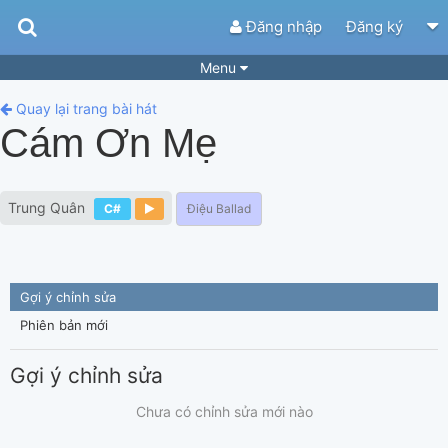
Đăng nhập
Đăng ký
Menu
Bài hát
Guitar Tabs
Quay lại trang bài hát
Cám Ơn Mẹ
Playlist
Hợp âm
Điệu bài hát
Thể loại
Trung Quân
C#
Điệu Ballad
Tìm theo hợp âm
Tải ứng dụng
Yêu cầu hợp âm
Thành Viên
Gợi ý chỉnh sửa
Khóa học
Quản lý
51
Phiên bản mới
Tắt quảng cáo
Gợi ý chỉnh sửa
Chưa có chỉnh sửa mới nào