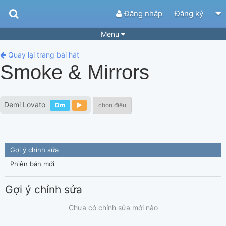
Đăng nhập
Đăng ký
Menu
Bài hát
Guitar Tabs
Quay lại trang bài hát
Smoke & Mirrors
Playlist
Hợp âm
Điệu bài hát
Thể loại
Demi Lovato
Dm
chọn điệu
Tìm theo hợp âm
Tải ứng dụng
Yêu cầu hợp âm
Thành Viên
Gợi ý chỉnh sửa
Khóa học
Quản lý
53
Phiên bản mới
Tắt quảng cáo
Gợi ý chỉnh sửa
Chưa có chỉnh sửa mới nào