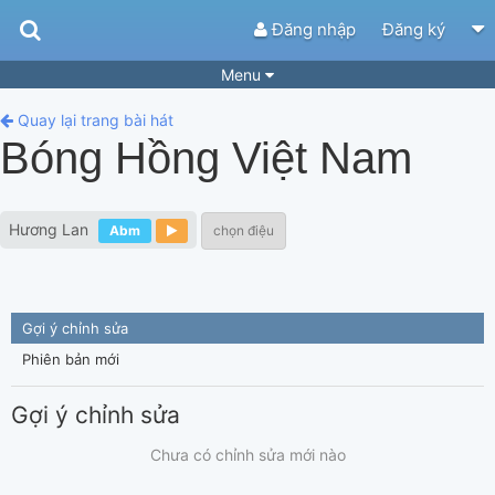
Đăng nhập
Đăng ký
Menu
Bài hát
Guitar Tabs
Quay lại trang bài hát
Bóng Hồng Việt Nam
Playlist
Hợp âm
Điệu bài hát
Thể loại
Hương Lan
Abm
chọn điệu
Tìm theo hợp âm
Tải ứng dụng
Yêu cầu hợp âm
Thành Viên
Gợi ý chỉnh sửa
Khóa học
Quản lý
59
Phiên bản mới
Tắt quảng cáo
Gợi ý chỉnh sửa
Chưa có chỉnh sửa mới nào