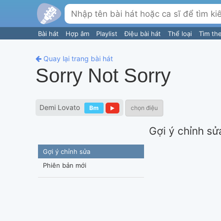
Bài hát
Hợp âm
Playlist
Điệu bài hát
Thể loại
Tìm th
Quay lại trang bài hát
Sorry Not Sorry
Demi Lovato
Bm
chọn điệu
Gợi ý chỉnh sử
Gợi ý chỉnh sửa
Phiên bản mới