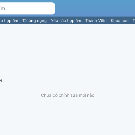
eo hợp âm
Tải ứng dụng
Yêu cầu hợp âm
Thành Viên
Khóa học
T
a
Chưa có chỉnh sửa mới nào