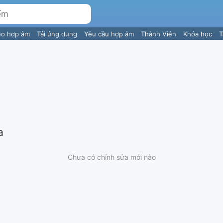
eo hợp âm
Tải ứng dụng
Yêu cầu hợp âm
Thành Viên
Khóa học
T
a
Chưa có chỉnh sửa mới nào