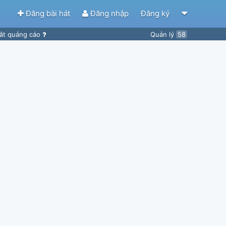
Đăng bài hát
Đăng nhập
Đăng ký
ắt quảng cáo
Quản lý
58