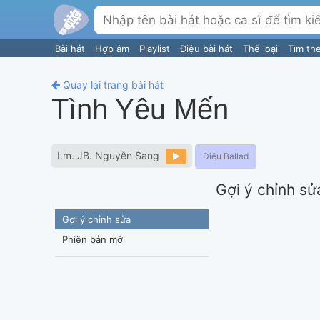
Bài hát
Hợp âm
Playlist
Điệu bài hát
Thể loại
Tìm th
Quay lại trang bài hát
Tình Yêu Mến
Lm. JB. Nguyễn Sang
Điệu Ballad
Gợi ý chỉnh sử
Gợi ý chỉnh sửa
Phiên bản mới