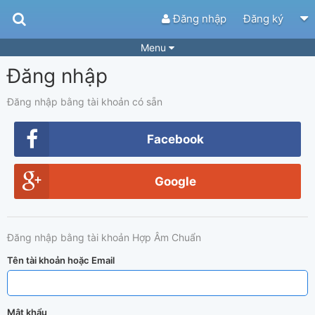
Đăng nhập
Đăng ký
Menu
Đăng nhập
Bài hát
Guitar Tabs
Playlist
Hợp âm
Đăng nhập bằng tài khoản có sẵn
Điệu bài hát
Thể loại
Facebook
Tìm theo hợp âm
Tải ứng dụng
Google
Yêu cầu hợp âm
Thành Viên
Khóa học
Quản lý
80
Đăng nhập bằng tài khoản Hợp Âm Chuẩn
Tắt quảng cáo
Tên tài khoản hoặc Email
Mật khẩu