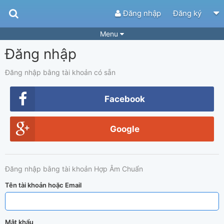
Đăng nhập
Đăng ký
Menu
Đăng nhập
Bài hát
Guitar Tabs
Playlist
Hợp âm
Đăng nhập bằng tài khoản có sẵn
Điệu bài hát
Thể loại
Facebook
Tìm theo hợp âm
Tải ứng dụng
Google
Yêu cầu hợp âm
Thành Viên
Khóa học
Quản lý
66
Đăng nhập bằng tài khoản Hợp Âm Chuẩn
Tắt quảng cáo
Tên tài khoản hoặc Email
Mật khẩu