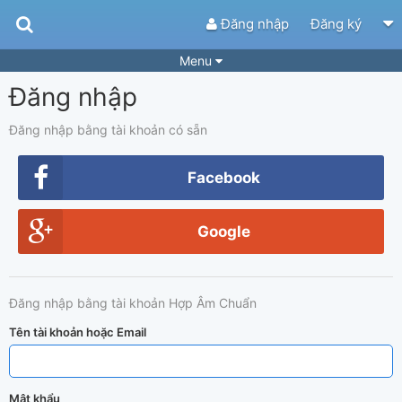
Đăng nhập
Đăng ký
Menu
Đăng nhập
Bài hát
Guitar Tabs
Playlist
Hợp âm
Đăng nhập bằng tài khoản có sẵn
Điệu bài hát
Thể loại
Facebook
Tìm theo hợp âm
Tải ứng dụng
Google
Yêu cầu hợp âm
Thành Viên
Khóa học
Quản lý
51
Đăng nhập bằng tài khoản Hợp Âm Chuẩn
Tắt quảng cáo
Tên tài khoản hoặc Email
Mật khẩu