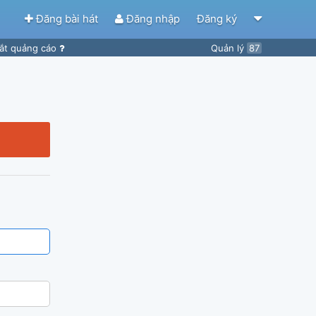
Đăng bài hát
Đăng nhập
Đăng ký
ắt quảng cáo
Quản lý
87