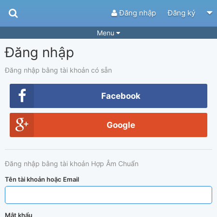
Đăng nhập
Đăng ký
Menu
Đăng nhập
Bài hát
Guitar Tabs
Playlist
Hợp âm
Đăng nhập bằng tài khoản có sẵn
Điệu bài hát
Thể loại
Facebook
Tìm theo hợp âm
Tải ứng dụng
Google
Yêu cầu hợp âm
Thành Viên
Khóa học
Quản lý
73
Đăng nhập bằng tài khoản Hợp Âm Chuẩn
Tắt quảng cáo
Tên tài khoản hoặc Email
Mật khẩu