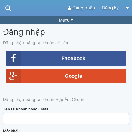
Đăng nhập
Đăng ký
Menu
Đăng nhập
Bài hát
Guitar Tabs
Playlist
Hợp âm
Đăng nhập bằng tài khoản có sẵn
Điệu bài hát
Thể loại
Facebook
Tìm theo hợp âm
Tải ứng dụng
Google
Yêu cầu hợp âm
Thành Viên
Khóa học
Quản lý
61
Đăng nhập bằng tài khoản Hợp Âm Chuẩn
Tắt quảng cáo
Tên tài khoản hoặc Email
Mật khẩu