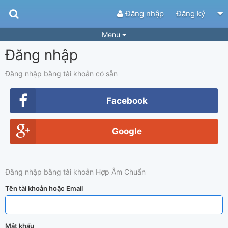
Đăng nhập
Đăng ký
Menu
Đăng nhập
Bài hát
Guitar Tabs
Playlist
Hợp âm
Đăng nhập bằng tài khoản có sẵn
Điệu bài hát
Thể loại
Facebook
Tìm theo hợp âm
Tải ứng dụng
Google
Yêu cầu hợp âm
Thành Viên
Khóa học
Quản lý
62
Đăng nhập bằng tài khoản Hợp Âm Chuẩn
Tắt quảng cáo
Tên tài khoản hoặc Email
Mật khẩu