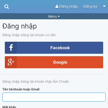
Đăng nhập
Đăng ký
Menu
Đăng nhập
Bài hát
Guitar Tabs
Playlist
Hợp âm
Đăng nhập bằng tài khoản có sẵn
Điệu bài hát
Thể loại
Facebook
Tìm theo hợp âm
Tải ứng dụng
Google
Yêu cầu hợp âm
Thành Viên
Khóa học
Quản lý
70
Đăng nhập bằng tài khoản Hợp Âm Chuẩn
Tắt quảng cáo
Tên tài khoản hoặc Email
Mật khẩu