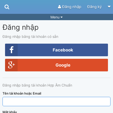
Đăng nhập
Đăng ký
Menu
Đăng nhập
Bài hát
Guitar Tabs
Playlist
Hợp âm
Đăng nhập bằng tài khoản có sẵn
Điệu bài hát
Thể loại
Facebook
Tìm theo hợp âm
Tải ứng dụng
Google
Yêu cầu hợp âm
Thành Viên
Khóa học
Quản lý
63
Đăng nhập bằng tài khoản Hợp Âm Chuẩn
Tắt quảng cáo
Tên tài khoản hoặc Email
Mật khẩu