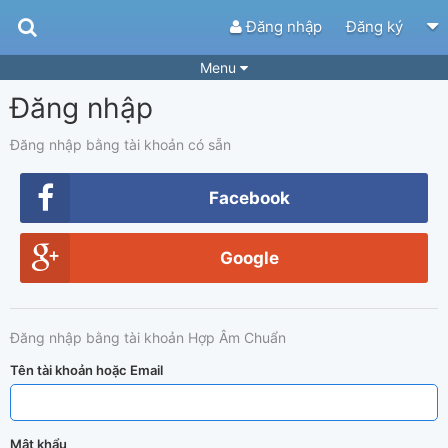
Đăng nhập
Đăng ký
Menu
Đăng nhập
Bài hát
Guitar Tabs
Playlist
Hợp âm
Đăng nhập bằng tài khoản có sẵn
Điệu bài hát
Thể loại
Facebook
Tìm theo hợp âm
Tải ứng dụng
Google
Yêu cầu hợp âm
Thành Viên
Khóa học
Quản lý
81
Đăng nhập bằng tài khoản Hợp Âm Chuẩn
Tắt quảng cáo
Tên tài khoản hoặc Email
Mật khẩu