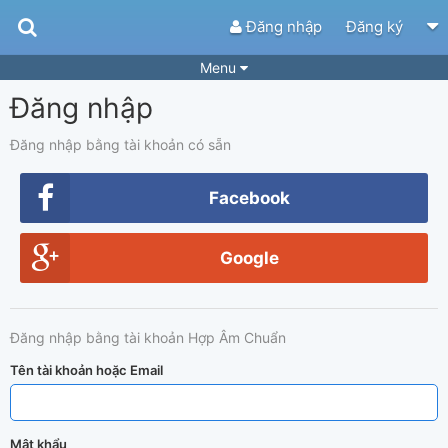
Đăng nhập
Đăng ký
Menu
Đăng nhập
Bài hát
Guitar Tabs
Playlist
Hợp âm
Đăng nhập bằng tài khoản có sẵn
Điệu bài hát
Thể loại
Facebook
Tìm theo hợp âm
Tải ứng dụng
Google
Yêu cầu hợp âm
Thành Viên
Khóa học
Quản lý
81
Đăng nhập bằng tài khoản Hợp Âm Chuẩn
Tắt quảng cáo
Tên tài khoản hoặc Email
Mật khẩu