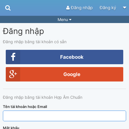
Đăng nhập
Đăng ký
Menu
Đăng nhập
Bài hát
Guitar Tabs
Playlist
Hợp âm
Đăng nhập bằng tài khoản có sẵn
Điệu bài hát
Thể loại
Facebook
Tìm theo hợp âm
Tải ứng dụng
Google
Yêu cầu hợp âm
Thành Viên
Khóa học
Quản lý
70
Đăng nhập bằng tài khoản Hợp Âm Chuẩn
Tắt quảng cáo
Tên tài khoản hoặc Email
Mật khẩu