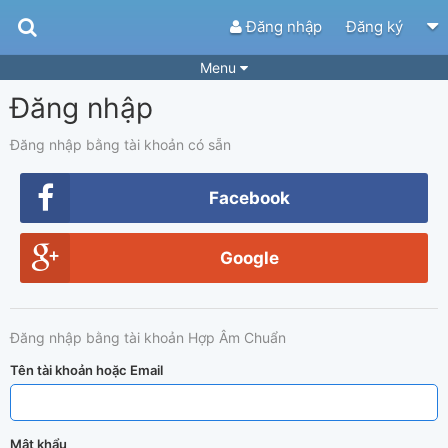
Đăng nhập
Đăng ký
Menu
Đăng nhập
Bài hát
Guitar Tabs
Playlist
Hợp âm
Đăng nhập bằng tài khoản có sẵn
Điệu bài hát
Thể loại
Facebook
Tìm theo hợp âm
Tải ứng dụng
Google
Yêu cầu hợp âm
Thành Viên
Khóa học
Quản lý
68
Đăng nhập bằng tài khoản Hợp Âm Chuẩn
Tắt quảng cáo
Tên tài khoản hoặc Email
Mật khẩu