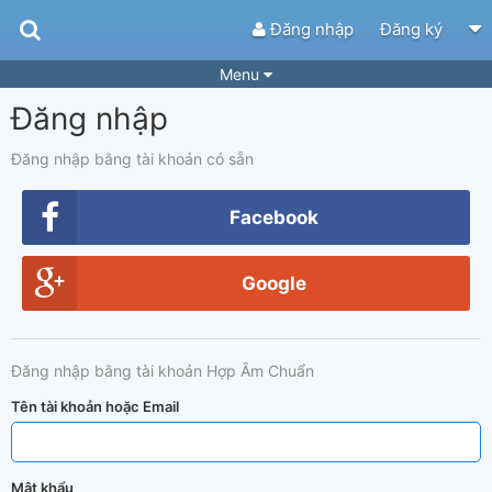
Đăng nhập
Đăng ký
Menu
Đăng nhập
Bài hát
Guitar Tabs
Playlist
Hợp âm
Đăng nhập bằng tài khoản có sẵn
Điệu bài hát
Thể loại
Facebook
Tìm theo hợp âm
Tải ứng dụng
Google
Yêu cầu hợp âm
Thành Viên
Khóa học
Quản lý
87
Đăng nhập bằng tài khoản Hợp Âm Chuẩn
Tắt quảng cáo
Tên tài khoản hoặc Email
Mật khẩu