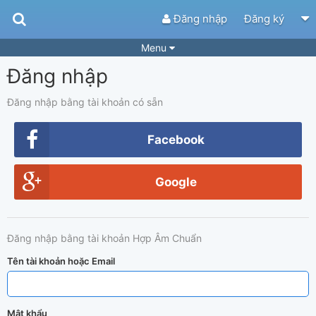
Đăng nhập
Đăng ký
Menu
Đăng nhập
Bài hát
Guitar Tabs
Playlist
Hợp âm
Đăng nhập bằng tài khoản có sẵn
Điệu bài hát
Thể loại
Facebook
Tìm theo hợp âm
Tải ứng dụng
Google
Yêu cầu hợp âm
Thành Viên
Khóa học
Quản lý
68
Đăng nhập bằng tài khoản Hợp Âm Chuẩn
Tắt quảng cáo
Tên tài khoản hoặc Email
Mật khẩu