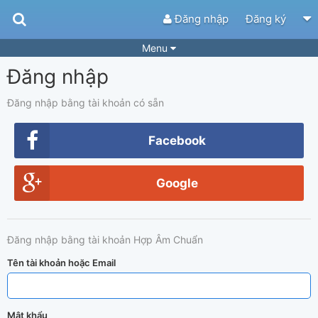
Đăng nhập
Đăng ký
Menu
Đăng nhập
Bài hát
Guitar Tabs
Playlist
Hợp âm
Đăng nhập bằng tài khoản có sẵn
Điệu bài hát
Thể loại
Facebook
Tìm theo hợp âm
Tải ứng dụng
Google
Yêu cầu hợp âm
Thành Viên
Khóa học
Quản lý
66
Đăng nhập bằng tài khoản Hợp Âm Chuẩn
Tắt quảng cáo
Tên tài khoản hoặc Email
Mật khẩu