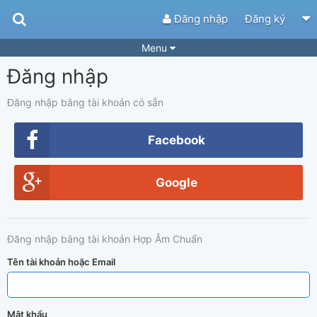
Đăng nhập
Đăng ký
Menu
Đăng nhập
Bài hát
Guitar Tabs
Playlist
Hợp âm
Đăng nhập bằng tài khoản có sẵn
Điệu bài hát
Thể loại
Facebook
Tìm theo hợp âm
Tải ứng dụng
Google
Yêu cầu hợp âm
Thành Viên
Khóa học
Quản lý
57
Đăng nhập bằng tài khoản Hợp Âm Chuẩn
Tắt quảng cáo
Tên tài khoản hoặc Email
Mật khẩu