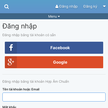
Đăng nhập
Đăng ký
Menu
Đăng nhập
Bài hát
Guitar Tabs
Playlist
Hợp âm
Đăng nhập bằng tài khoản có sẵn
Điệu bài hát
Thể loại
Facebook
Tìm theo hợp âm
Tải ứng dụng
Google
Yêu cầu hợp âm
Thành Viên
Khóa học
Quản lý
58
Đăng nhập bằng tài khoản Hợp Âm Chuẩn
Tắt quảng cáo
Tên tài khoản hoặc Email
Mật khẩu