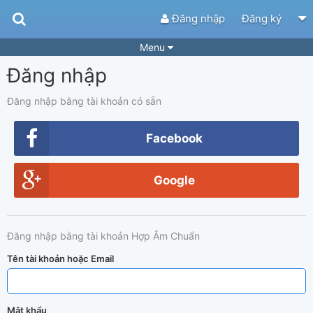
Đăng nhập
Đăng ký
Menu
Đăng nhập
Bài hát
Guitar Tabs
Playlist
Hợp âm
Đăng nhập bằng tài khoản có sẵn
Điệu bài hát
Thể loại
Facebook
Tìm theo hợp âm
Tải ứng dụng
Google
Yêu cầu hợp âm
Thành Viên
Khóa học
Quản lý
59
Đăng nhập bằng tài khoản Hợp Âm Chuẩn
Tắt quảng cáo
Tên tài khoản hoặc Email
Mật khẩu