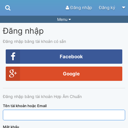
Đăng nhập
Đăng ký
Menu
Đăng nhập
Bài hát
Guitar Tabs
Playlist
Hợp âm
Đăng nhập bằng tài khoản có sẵn
Điệu bài hát
Thể loại
Facebook
Tìm theo hợp âm
Tải ứng dụng
Google
Yêu cầu hợp âm
Thành Viên
Khóa học
Quản lý
83
Đăng nhập bằng tài khoản Hợp Âm Chuẩn
Tắt quảng cáo
Tên tài khoản hoặc Email
Mật khẩu