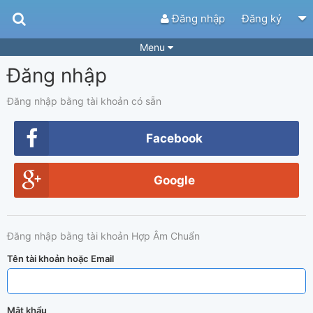
Đăng nhập
Đăng ký
Menu
Đăng nhập
Bài hát
Guitar Tabs
Playlist
Hợp âm
Đăng nhập bằng tài khoản có sẵn
Điệu bài hát
Thể loại
Facebook
Tìm theo hợp âm
Tải ứng dụng
Google
Yêu cầu hợp âm
Thành Viên
Khóa học
Quản lý
62
Đăng nhập bằng tài khoản Hợp Âm Chuẩn
Tắt quảng cáo
Tên tài khoản hoặc Email
Mật khẩu