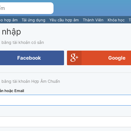
eo hợp âm
Tải ứng dụng
Yêu cầu hợp âm
Thành Viên
Khóa học
T
 nhập
 bằng tài khoản có sẵn
Facebook
Google
 bằng tài khoản Hợp Âm Chuẩn
ản hoặc Email