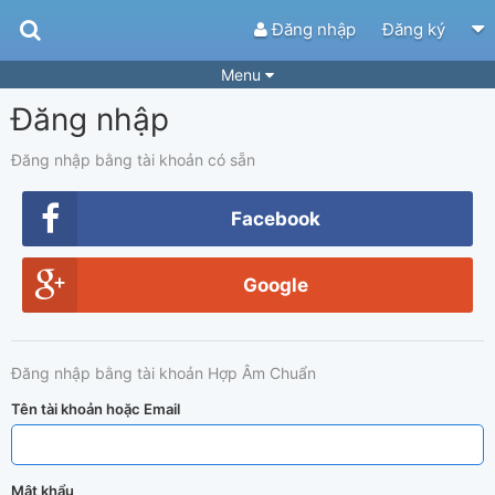
Đăng nhập
Đăng ký
Menu
Đăng nhập
Bài hát
Guitar Tabs
Playlist
Hợp âm
Đăng nhập bằng tài khoản có sẵn
Điệu bài hát
Thể loại
Facebook
Tìm theo hợp âm
Tải ứng dụng
Google
Yêu cầu hợp âm
Thành Viên
Khóa học
Quản lý
73
Đăng nhập bằng tài khoản Hợp Âm Chuẩn
Tắt quảng cáo
Tên tài khoản hoặc Email
Mật khẩu