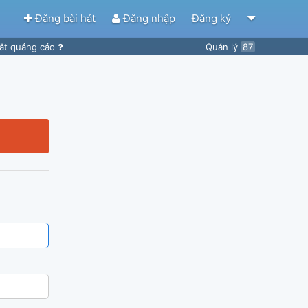
Đăng bài hát
Đăng nhập
Đăng ký
ắt quảng cáo
Quản lý
87