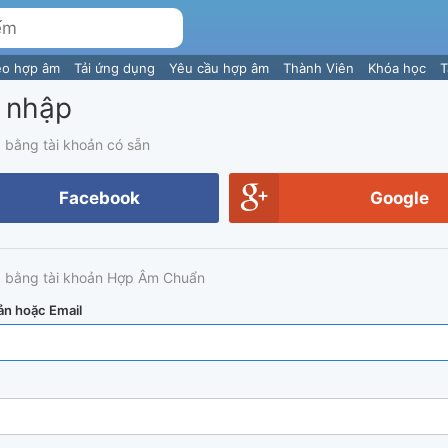
eo hợp âm
Tải ứng dụng
Yêu cầu hợp âm
Thành Viên
Khóa học
T
 nhập
 bằng tài khoản có sẵn
Facebook
Google
 bằng tài khoản Hợp Âm Chuẩn
ản hoặc Email