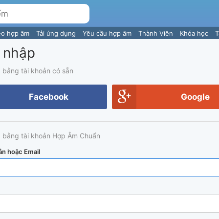
eo hợp âm
Tải ứng dụng
Yêu cầu hợp âm
Thành Viên
Khóa học
T
 nhập
 bằng tài khoản có sẵn
Facebook
Google
 bằng tài khoản Hợp Âm Chuẩn
ản hoặc Email