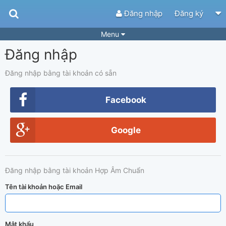
Đăng nhập
Đăng ký
Menu
Đăng nhập
Bài hát
Guitar Tabs
Playlist
Hợp âm
Đăng nhập bằng tài khoản có sẵn
Điệu bài hát
Thể loại
Facebook
Tìm theo hợp âm
Tải ứng dụng
Google
Yêu cầu hợp âm
Thành Viên
Khóa học
Quản lý
48
Đăng nhập bằng tài khoản Hợp Âm Chuẩn
Tắt quảng cáo
Tên tài khoản hoặc Email
Mật khẩu