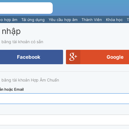
eo hợp âm
Tải ứng dụng
Yêu cầu hợp âm
Thành Viên
Khóa học
T
 nhập
 bằng tài khoản có sẵn
Facebook
Google
 bằng tài khoản Hợp Âm Chuẩn
ản hoặc Email