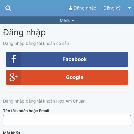
Đăng nhập
Đăng ký
Menu
Đăng nhập
Bài hát
Guitar Tabs
Playlist
Hợp âm
Đăng nhập bằng tài khoản có sẵn
Điệu bài hát
Thể loại
Facebook
Tìm theo hợp âm
Tải ứng dụng
Google
Yêu cầu hợp âm
Thành Viên
Khóa học
Quản lý
51
Đăng nhập bằng tài khoản Hợp Âm Chuẩn
Tắt quảng cáo
Tên tài khoản hoặc Email
Mật khẩu