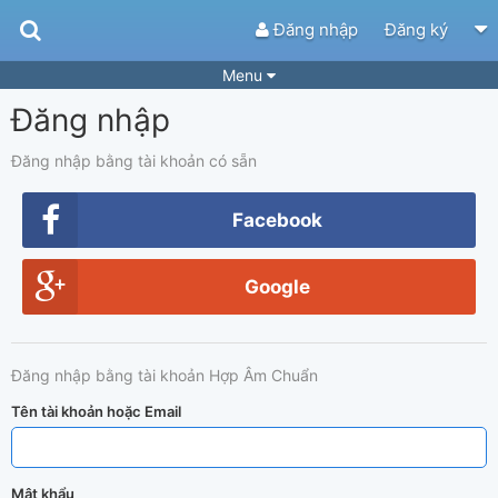
Đăng nhập
Đăng ký
Menu
Đăng nhập
Bài hát
Guitar Tabs
Playlist
Hợp âm
Đăng nhập bằng tài khoản có sẵn
Điệu bài hát
Thể loại
Facebook
Tìm theo hợp âm
Tải ứng dụng
Google
Yêu cầu hợp âm
Thành Viên
Khóa học
Quản lý
74
Đăng nhập bằng tài khoản Hợp Âm Chuẩn
Tắt quảng cáo
Tên tài khoản hoặc Email
Mật khẩu