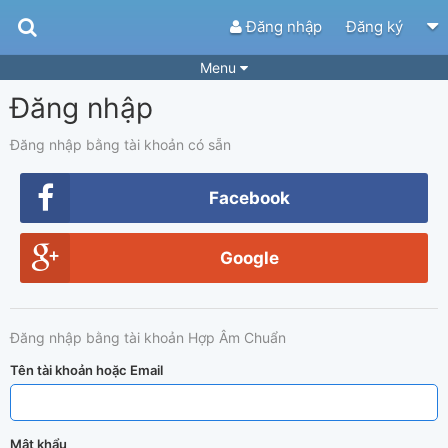
Đăng nhập
Đăng ký
Menu
Đăng nhập
Bài hát
Guitar Tabs
Playlist
Hợp âm
Đăng nhập bằng tài khoản có sẵn
Điệu bài hát
Thể loại
Facebook
Tìm theo hợp âm
Tải ứng dụng
Google
Yêu cầu hợp âm
Thành Viên
Khóa học
Quản lý
51
Đăng nhập bằng tài khoản Hợp Âm Chuẩn
Tắt quảng cáo
Tên tài khoản hoặc Email
Mật khẩu