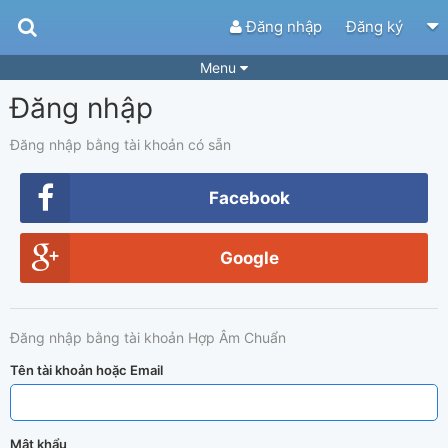
Đăng nhập
Đăng ký
Menu
Đăng nhập
Bài hát
Guitar Tabs
Playlist
Hợp âm
Đăng nhập bằng tài khoản có sẵn
Điệu bài hát
Thể loại
Facebook
Tìm theo hợp âm
Tải ứng dụng
Google
Yêu cầu hợp âm
Thành Viên
Khóa học
Quản lý
89
Đăng nhập bằng tài khoản Hợp Âm Chuẩn
Tắt quảng cáo
Tên tài khoản hoặc Email
Mật khẩu