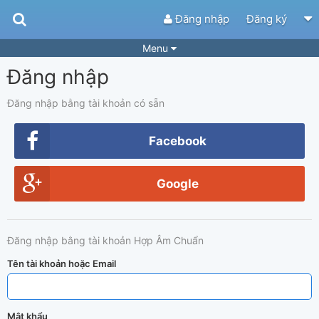
Đăng nhập
Đăng ký
Menu
Đăng nhập
Bài hát
Guitar Tabs
Playlist
Hợp âm
Đăng nhập bằng tài khoản có sẵn
Điệu bài hát
Thể loại
Facebook
Tìm theo hợp âm
Tải ứng dụng
Google
Yêu cầu hợp âm
Thành Viên
Khóa học
Quản lý
50
Đăng nhập bằng tài khoản Hợp Âm Chuẩn
Tắt quảng cáo
Tên tài khoản hoặc Email
Mật khẩu