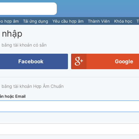
eo hợp âm
Tải ứng dụng
Yêu cầu hợp âm
Thành Viên
Khóa học
T
 nhập
 bằng tài khoản có sẵn
Facebook
Google
 bằng tài khoản Hợp Âm Chuẩn
ản hoặc Email