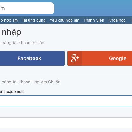
eo hợp âm
Tải ứng dụng
Yêu cầu hợp âm
Thành Viên
Khóa học
T
 nhập
 bằng tài khoản có sẵn
Facebook
Google
 bằng tài khoản Hợp Âm Chuẩn
ản hoặc Email