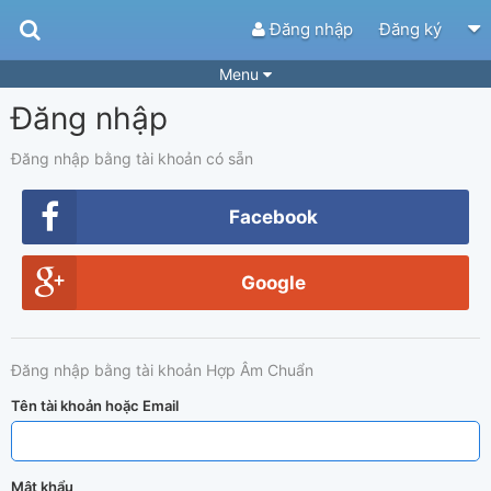
Đăng nhập
Đăng ký
Menu
Đăng nhập
Bài hát
Guitar Tabs
Playlist
Hợp âm
Đăng nhập bằng tài khoản có sẵn
Điệu bài hát
Thể loại
Facebook
Tìm theo hợp âm
Tải ứng dụng
Google
Yêu cầu hợp âm
Thành Viên
Khóa học
Quản lý
43
Đăng nhập bằng tài khoản Hợp Âm Chuẩn
Tắt quảng cáo
Tên tài khoản hoặc Email
Mật khẩu